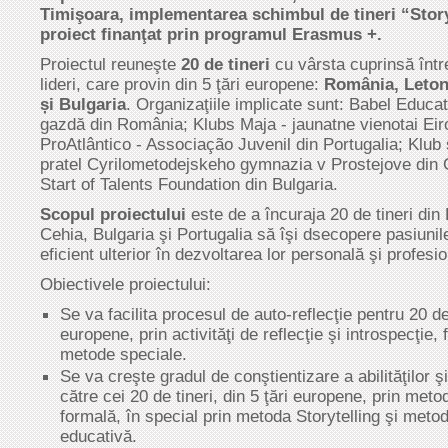
Timişoara, implementarea schimbul de tineri “Story
proiect finanţat prin programul Erasmus +.
Proiectul reuneşte
20 de tineri
cu vârsta cuprinsă între
lideri, care provin din 5 ţări europene:
România, Letoni
și Bulgaria
. Organizaţiile implicate sunt: Babel Educat
gazdă din România; Klubs Maja - jaunatne vienotai Eiro
ProAtlântico - Associação Juvenil din Portugalia; Klub 
pratel Cyrilometodejskeho gymnazia v Prostejove din C
Start of Talents Foundation din Bulgaria.
Scopul proiectului
este de a încuraja 20 de tineri din
Cehia, Bulgaria şi Portugalia să îşi dsecopere pasiunil
eficient ulterior în dezvoltarea lor personală şi profesio
Obiectivele proiectului:
Se va facilita procesul de auto-reflecţie pentru 20 de 
europene, prin activităţi de reflecţie şi introspecţie,
metode speciale.
Se va creşte gradul de conştientizare a abilităţilor ş
către cei 20 de tineri, din 5 ţări europene, prin met
formală, în special prin metoda Storytelling şi meto
educativă.