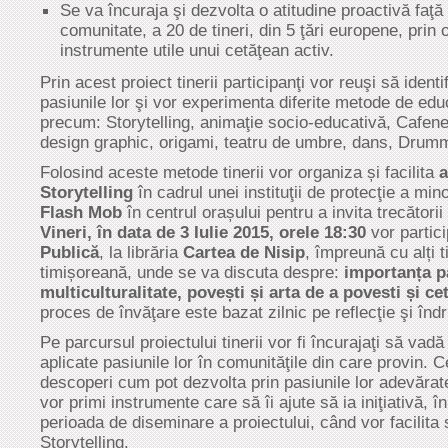
Se va încuraja şi dezvolta o atitudine proactivă faţă
comunitate, a 20 de tineri, din 5 ţări europene, prin
instrumente utile unui cetăţean activ.
Prin acest proiect tinerii participanţi vor reuşi să ident
pasiunile lor şi vor experimenta diferite metode de edu
precum: Storytelling, animaţie socio-educativă, Cafen
design graphic, origami, teatru de umbre, dans, Drum
Folosind aceste metode tinerii vor organiza și facilita
a
Storytelling
în cadrul unei instituţii de protecţie a mino
Flash Mob
în centrul orașului pentru a invita trecătorii 
Vineri, în data de 3 Iulie 2015, orele 18:30
vor partic
Publică
, la librăria
Cartea de Nisip
, împreună cu alți 
timișoreană, unde se va discuta despre:
importanța pa
multiculturalitate, povești și arta de a povesti și ce
proces de învăţare este bazat zilnic pe reflecţie şi înd
Pe parcursul proiectului tinerii vor fi încurajaţi să va
aplicate pasiunile lor în comunităţile din care provin. C
descoperi cum pot dezvolta prin pasiunile lor adevărate 
vor primi instrumente care să îi ajute să ia iniţiativă, î
perioada de diseminare a proiectului, când vor facilita 
Storytelling.